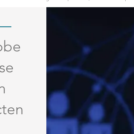
bbe
se
n
cten