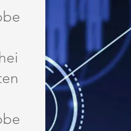
bbe
hei
ten
bbe