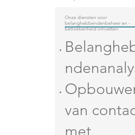
Onze diensten voor
belanghebbendenbeheer en -
betrokkenheid omvatten:
Belanghe
ndenanaly
Opbouwe
van conta
met