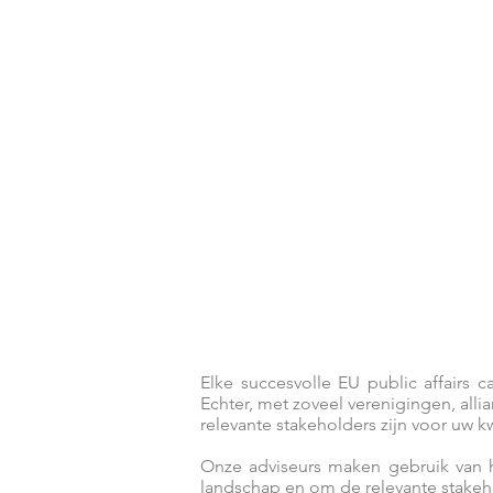
Management van Belangh
Betrokkenen
Elke succesvolle EU public affairs 
Echter, met zoveel verenigingen, alli
relevante stakeholders zijn voor uw 
Onze adviseurs maken gebruik van 
landschap en om de relevante stakehol