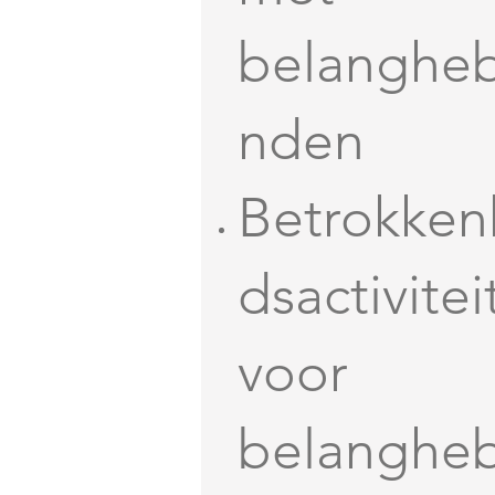
belanghe
nden
Betrokken
dsactivitei
voor
belanghe