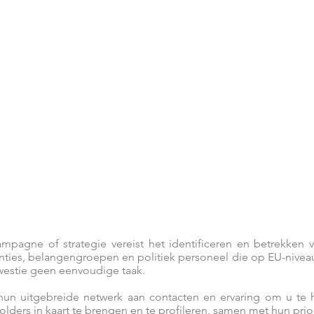
DIGITAL
BROCHURE
ebbenden en
campagne of strategie vereist het identificeren en betrekken 
anties, belangengroepen en politiek personeel die op EU-niveau
kwestie geen eenvoudige taak.
hun uitgebreide netwerk aan contacten en ervaring om u te 
ders in kaart te brengen en te profileren, samen met hun priori