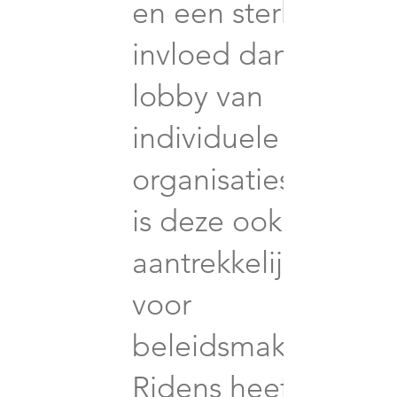
en een sterkere
invloed dan de
lobby van
individuele
organisaties, maar
is deze ook
aantrekkelijker
voor
beleidsmakers.
Ridens heeft een