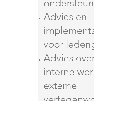
ondersteuning
Advies en
implementatie
voor ledengroei
Advies over
interne werking en
externe
vertegenwoordigi
ng
Functionele audit