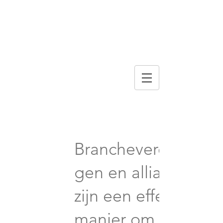
DIGITAL
BROCHURE
Verenigingsbeheer
Brancheverenigin
gen en allianties
zijn een effectieve
manier om uw