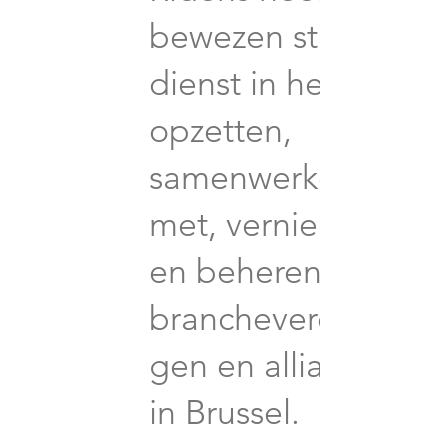
bewezen staat van
dienst in het
opzetten,
samenwerken
met, vernieuwen
en beheren van
brancheverenigin
gen en allianties
in Brussel.